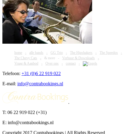
home
alle bands
GG Trio
The Hipshakers
The Speedos
The Chevy Cats
& more
Verhuur & Downloads
Vraag & Aanbod
Over ons
contact
Telefoon:
+31 (0)6 22 919 022
E-mail:
info@contrabookings.nl
.
T: 06 22 919 022 (+31)
E: info@contrabookings.nl
Copyright 2017 Contrabookings | All Rights Reserved