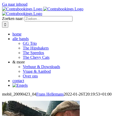
Ga naar inhoud
Zoeken naar:
home
alle bands
GG Trio
The Hipshakers
The Speedos
The Chevy Cats
& more
Verhuur & Downloads
Vraag & Aanbod
Over ons
contact
mobil_20090423_04
Frans Hellemans
2022-01-26T20:19:53+01:00